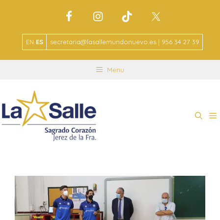
EN
ES
secretaria@lasallemundonuevo.es | 956 34 27 39
Menu