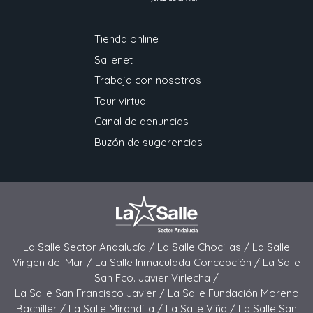
Tienda online
Sallenet
Trabaja con nosotros
Tour virtual
Canal de denuncias
Buzón de sugerencias
La Salle Sector Andalucía /
La Salle Chocillas /
La Salle
Virgen del Mar /
La Salle Inmaculada Concepción /
La Salle
San Fco. Javier Virlecha /
La Salle San Francisco Javier /
La Salle Fundación Moreno
Bachiller /
La Salle Mirandilla /
La Salle Viña /
La Salle San