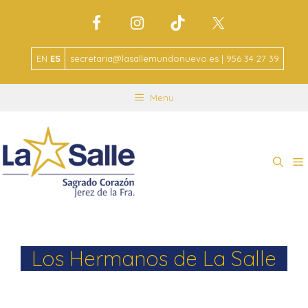
EN
ES
secretaria@lasallemundonuevo.es | 956 34 27 39
Menu
Los Hermanos de La Salle