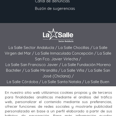
Canal de denuncias
Buzón de sugerencias
La Salle Sector Andalucía /
La Salle Chocillas /
La Salle
Virgen del Mar /
La Salle Inmaculada Concepción /
La Salle
San Fco. Javier Virlecha /
La Salle San Francisco Javier /
La Salle Fundación Moreno
Bachiller /
La Salle Mirandilla /
La Salle Viña /
La Salle San
José (Chiclana) /
La Salle Córdoba /
La Salle Santa Natalia /
La Salle Buen
Pastor /
La Salle Sagrado Corazón /
La Salle San José
En nuestro sitio web utilizamos cookies propias y de terceros
(Jerez) /
La Salle El Carmen (Melilla) /
para finalidades analíticas mediante el análisis del tráfico
La Salle Buen Consejo /
La Salle El Carmen (San Fernando) /
web, personalizar el contenido mediante sus preferencias,
La Salle San Francisco /
La Salle Felipe Benito /
La Salle La
ofrecer funciones de redes sociales y mostrarle publicidad
Purísima
personalizada en base a un perfil elaborado a partir de sus
hábitos de navegación. Para más información puedes