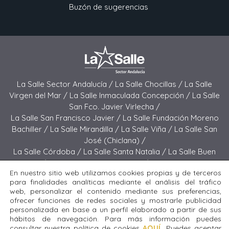
Buzón de sugerencias
La Salle Sector Andalucía /
La Salle Chocillas /
La Salle
Virgen del Mar /
La Salle Inmaculada Concepción /
La Salle
San Fco. Javier Virlecha /
La Salle San Francisco Javier /
La Salle Fundación Moreno
Bachiller /
La Salle Mirandilla /
La Salle Viña /
La Salle San
José (Chiclana) /
La Salle Córdoba /
La Salle Santa Natalia /
La Salle Buen
Pastor /
La Salle Sagrado Corazón /
La Salle San José
En nuestro sitio web utilizamos cookies propias y de terceros
(Jerez) /
La Salle El Carmen (Melilla) /
para finalidades analíticas mediante el análisis del tráfico
La Salle Buen Consejo /
La Salle El Carmen (San Fernando) /
web, personalizar el contenido mediante sus preferencias,
La Salle San Francisco /
La Salle Felipe Benito /
La Salle La
ofrecer funciones de redes sociales y mostrarle publicidad
Purísima
personalizada en base a un perfil elaborado a partir de sus
hábitos de navegación. Para más información puedes
consultar nuestra política de cookies
AQUÍ.
Puedes aceptar