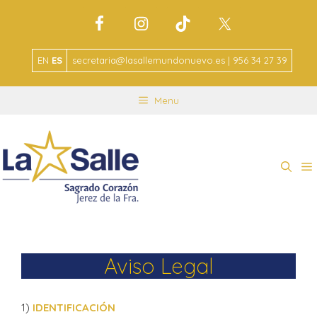
EN
ES
secretaria@lasallemundonuevo.es | 956 34 27 39
Menu
Aviso Legal
1)
IDENTIFICACIÓN