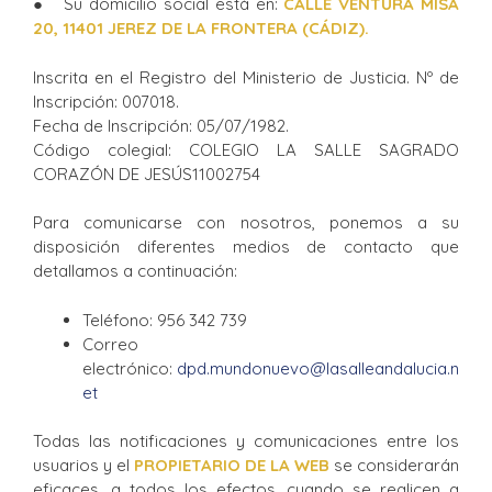
● Su domicilio social está en:
CALLE VENTURA MISA
20, 11401 JEREZ DE LA FRONTERA (CÁDIZ).
Inscrita en el Registro del Ministerio de Justicia. Nº de
Inscripción: 007018.
Fecha de Inscripción: 05/07/1982.
Código colegial: COLEGIO LA SALLE SAGRADO
CORAZÓN DE JESÚS11002754
Para comunicarse con nosotros, ponemos a su
disposición diferentes medios de contacto que
detallamos a continuación:
Teléfono: 956 342 739
Correo
electrónico:
dpd.mundonuevo@lasalleandalucia.n
et
Todas las notificaciones y comunicaciones entre los
usuarios y el
P
ROPIETARIO DE LA WEB
se considerarán
eficaces, a todos los efectos, cuando se realicen a