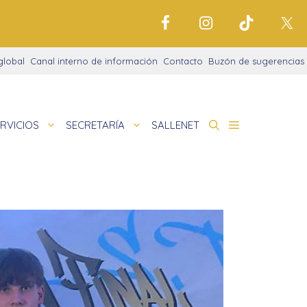
global
Canal interno de información
Contacto
Buzón de sugerencias
RVICIOS
SECRETARÍA
SALLENET
cto educativo
 La Salle
nigrama
 en la noche
amaciones didácticas
de
cio justo
tariado