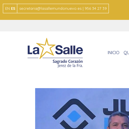
EN
ES
secretaria@lasallemundonuevo.es | 956 34 27 39
INICIO
QU