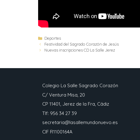
Deportes
Festividad del Sagrado Corazón de Jesús
Nuevas inscripciones CD La Salle Jerez
Colegio La Salle Sagrado Corazón
C/ Ventura Misa, 20
CP 11401, Jerez de la Fra, Cádiz
Tlf: 956 34 27 39
secretaria@lasallemundonuevo.es
CIF R1100164A