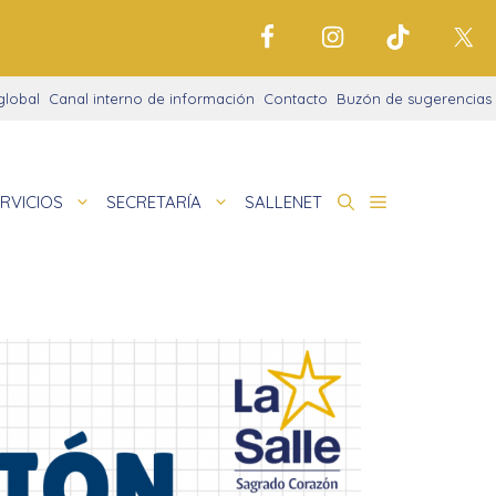
global
Canal interno de información
Contacto
Buzón de sugerencias
RVICIOS
SECRETARÍA
SALLENET
cto educativo
 La Salle
nigrama
 en la noche
amaciones didácticas
de
cio justo
tariado