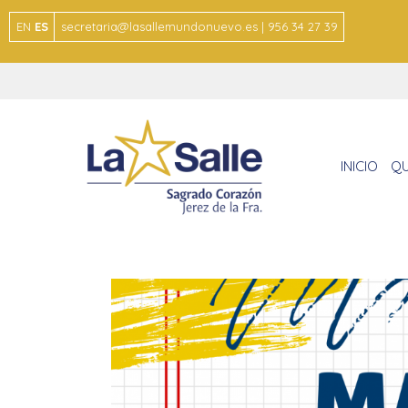
EN
ES
secretaria@lasallemundonuevo.es | 956 34 27 39
INICIO
QU