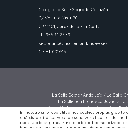
Colegio La Salle Sagrado Corazón
C/ Ventura Misa, 20
CP 11401, Jerez de la Fra, Cádiz
Tlf: 956 34 27 39
secretaria@lasallemundonuevo.es
CIF R1100164A
La Salle Sector Andalucía /
La Salle C
La Salle San Francisco Javier /
La 
La Salle Córdoba /
La Salle Santa Natalia /
En nuestro sitio web utilizamos cookies propias y de ter
La Salle Buen Consejo /
La Sall
análisis del tráfico web, personalizar el contenido med
redes sociales y mostrarle publicidad personalizada en
Todos los derechos reservados. Di
hábitos de navegación. Para más información puedes c