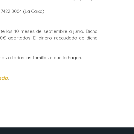
 7422 0004 (La Caixa)
te los 10 meses de septiembre a junio. Dicha
170€ aportados. El dinero recaudado de dicha
os a todas las familias a que lo hagan.
ndo
.