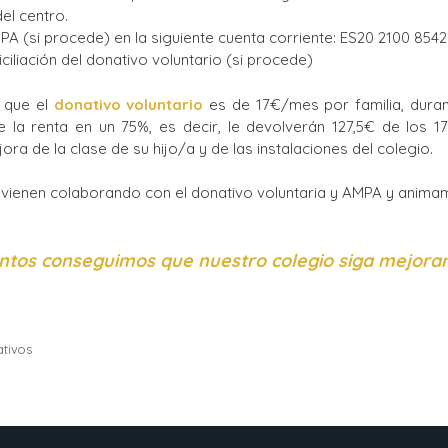
el centro.
PA (si procede) en la siguiente cuenta corriente: ES20 2100 8542
liación del donativo voluntario (si procede)
 que el
donativo voluntario
es de 17€/mes por familia, duran
 la renta en un 75%, es decir, le devolverán 127,5€ de los 
ra de la clase de su hijo/a y de las instalaciones del colegio.
 vienen colaborando con el donativo voluntaria y AMPA y animam
ntos conseguimos que nuestro colegio siga mejora
ativos