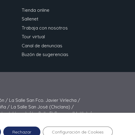
Tienda online
Sallenet
Trabaja con nosotros
Tour virtual
Canal de denuncias
Buzón de sugerencias
ón /
La Salle San Fco. Javier Virlecha /
Viña /
La Salle San José (Chiclana) /
 José (Jerez) /
La Salle El Carmen (Melilla) /
elipe Benito /
La Salle La Purísima
Rechazar
Configuración de Cookies
a © 2024 La Salle Sagrado Corazón.