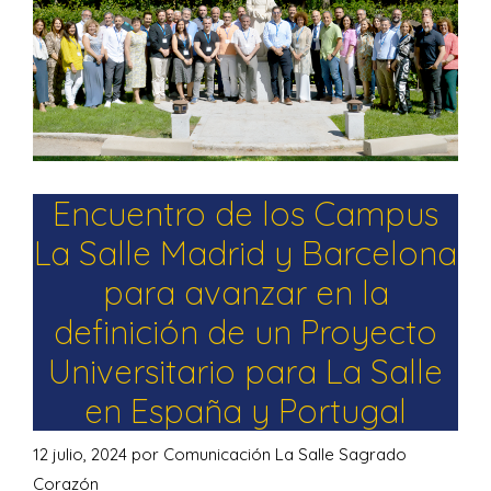
Encuentro de los Campus
La Salle Madrid y Barcelona
para avanzar en la
definición de un Proyecto
Universitario para La Salle
en España y Portugal
12 julio, 2024
por
Comunicación La Salle Sagrado
Corazón