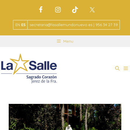
EN
ES
secretaria@lasallemundonuevo.es | 956 34 27 39
Menu