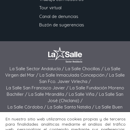
Tour virtual
Canal de denuncias
Buzón de sugerencias
La Salle Sector Andalucía /
La Salle Chocillas /
La Salle
Virgen del Mar /
La Salle Inmaculada Concepción /
La Salle
San Fco. Javier Virlecha /
La Salle San Francisco Javier /
La Salle Fundación Moreno
Bachiller /
La Salle Mirandilla /
La Salle Viña /
La Salle San
José (Chiclana) /
La Salle Córdoba /
La Salle Santa Natalia /
La Salle Buen
Pastor /
La Salle Sagrado Corazón /
La Salle San José
En nuestro sitio web utilizamos cookies propias y de terceros
(Jerez) /
La Salle El Carmen (Melilla) /
para finalidades analíticas mediante el análisis del tráfico
La Salle Buen Consejo /
La Salle El Carmen (San Fernando) /
web, personalizar el contenido mediante sus preferencias,