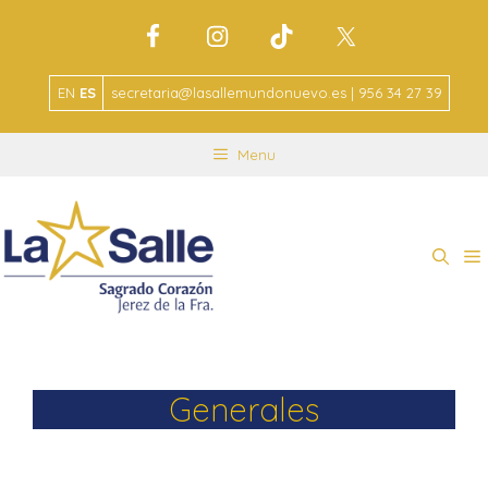
EN
ES
secretaria@lasallemundonuevo.es | 956 34 27 39
Menu
Generales