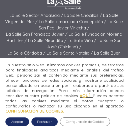
La Salle Sector Andalucía /
La Salle Chocillas /
La Salle
Virgen del Mar /
La Salle Inmaculada Concepción /
La Salle
San Fco. Javier Virlecha /
La Salle San Francisco Javier /
La Salle Fundación Moreno
Bachiller /
La Salle Mirandilla /
La Salle Viña /
La Salle San
José (Chiclana) /
La Salle Córdoba /
La Salle Santa Natalia /
La Salle Buen
Pastor /
La Salle Sagrado Corazón /
La Salle San José
En nuestro sitio web utilizamos cookies propias y de terceros
(Jerez) /
La Salle El Carmen (Melilla) /
para finalidades analíticas mediante el análisis del tráfico
La Salle Buen Consejo /
La Salle El Carmen (San Fernando) /
web, personalizar el contenido mediante sus preferencias,
La Salle San Francisco /
La Salle Felipe Benito /
La Salle La
ofrecer funciones de redes sociales y mostrarle publicidad
Purísima
personalizada en base a un perfil elaborado a partir de sus
hábitos de navegación. Para más información puedes
consultar nuestra política de cookies
AQUÍ.
Puedes aceptar
Todos los derechos reservados. Diseñado y desarrollado
todas las cookies mediante el botón “Aceptar” o
por el equipo T.I.C. del Sector Andalucía © 2024 La Salle
configurarlas o rechazar su uso clicando en el apartado
Sagrado Corazón.
CONFIGURACIÓN DE COOKIES.
Aceptar
Rechazar
Configuración de Cookies
Aviso legal
|
Política de privacidad
|
Política de cookies