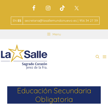
EN
ES
secretaria@lasallemundonuevo.es | 956 34 27 39
Menu
Educación Secundaria
Obligatoria