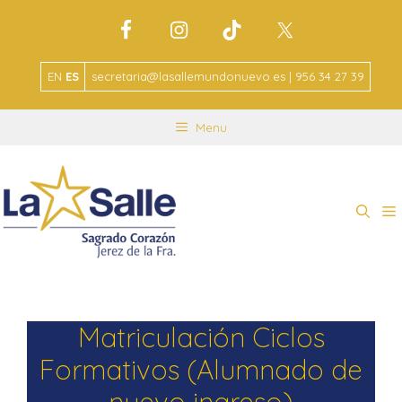
EN
ES
secretaria@lasallemundonuevo.es | 956 34 27 39
Menu
Matriculación Ciclos
Formativos (Alumnado de