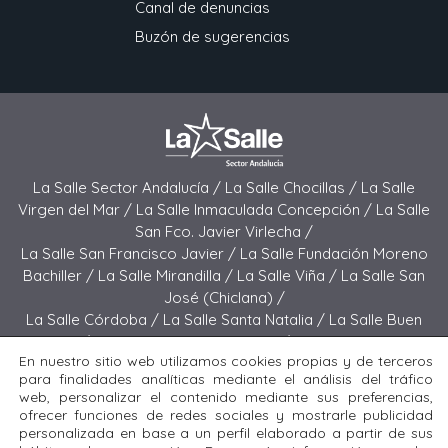
Canal de denuncias
Buzón de sugerencias
La Salle Sector Andalucía /
La Salle Chocillas /
La Salle
Virgen del Mar /
La Salle Inmaculada Concepción /
La Salle
San Fco. Javier Virlecha /
La Salle San Francisco Javier /
La Salle Fundación Moreno
Bachiller /
La Salle Mirandilla /
La Salle Viña /
La Salle San
José (Chiclana) /
La Salle Córdoba /
La Salle Santa Natalia /
La Salle Buen
Pastor /
La Salle Sagrado Corazón /
La Salle San José
En nuestro sitio web utilizamos cookies propias y de terceros
(Jerez) /
La Salle El Carmen (Melilla) /
para finalidades analíticas mediante el análisis del tráfico
La Salle Buen Consejo /
La Salle El Carmen (San Fernando) /
web, personalizar el contenido mediante sus preferencias,
La Salle San Francisco /
La Salle Felipe Benito /
La Salle La
ofrecer funciones de redes sociales y mostrarle publicidad
Purísima
personalizada en base a un perfil elaborado a partir de sus