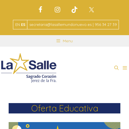
EN
ES
secretaria@lasallemundonuevo.es | 956 34 27 39
Menu
Oferta Educativa