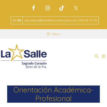
EN
ES
secretaria@lasallemundonuevo.es | 956 34 27 39
Menu
Orientación Académica-
Profesional