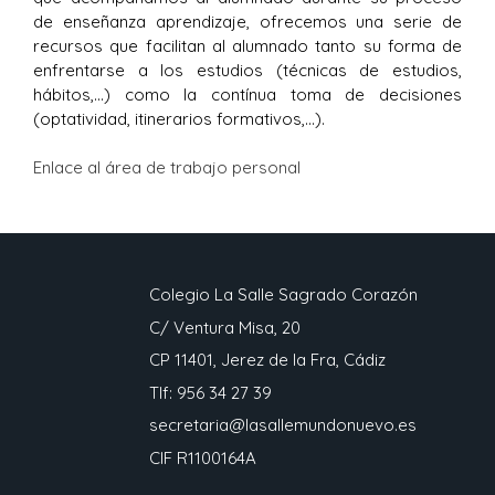
de enseñanza aprendizaje, ofrecemos una serie de
recursos que facilitan al alumnado tanto su forma de
enfrentarse a los estudios (técnicas de estudios,
hábitos,…) como la contínua toma de decisiones
(optatividad, itinerarios formativos,…).
Enlace al área de trabajo personal
Colegio La Salle Sagrado Corazón
C/ Ventura Misa, 20
CP 11401, Jerez de la Fra, Cádiz
Tlf: 956 34 27 39
secretaria@lasallemundonuevo.es
CIF R1100164A