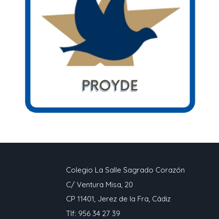
Colegio La Salle Sagrado Corazón
C/ Ventura Misa, 20
CP 11401, Jerez de la Fra, Cádiz
Tlf: 956 34 27 39