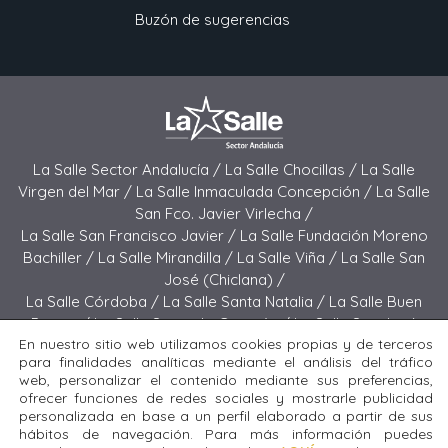
Buzón de sugerencias
La Salle Sector Andalucía /
La Salle Chocillas /
La Salle
Virgen del Mar /
La Salle Inmaculada Concepción /
La Salle
San Fco. Javier Virlecha /
La Salle San Francisco Javier /
La Salle Fundación Moreno
Bachiller /
La Salle Mirandilla /
La Salle Viña /
La Salle San
José (Chiclana) /
La Salle Córdoba /
La Salle Santa Natalia /
La Salle Buen
Pastor /
La Salle Sagrado Corazón /
La Salle San José
En nuestro sitio web utilizamos cookies propias y de terceros
(Jerez) /
La Salle El Carmen (Melilla) /
para finalidades analíticas mediante el análisis del tráfico
La Salle Buen Consejo /
La Salle El Carmen (San Fernando) /
web, personalizar el contenido mediante sus preferencias,
La Salle San Francisco /
La Salle Felipe Benito /
La Salle La
ofrecer funciones de redes sociales y mostrarle publicidad
Purísima
personalizada en base a un perfil elaborado a partir de sus
hábitos de navegación. Para más información puedes