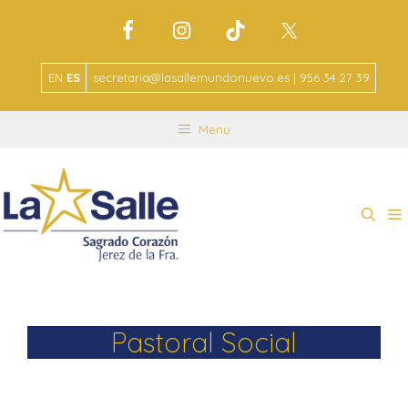
EN
ES
secretaria@lasallemundonuevo.es | 956 34 27 39
Menu
Pastoral Social