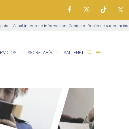
global
Canal interno de información
Contacto
Buzón de sugerencias
RVICIOS
SECRETARÍA
SALLENET
cto educativo
 La Salle
nigrama
 en la noche
amaciones didácticas
de
cio justo
tariado