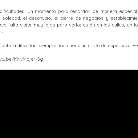
ificultades. Un momento para recordar, de manera especial, 
 soledad, el desahucio, el cierre de negocios y establecimie
hace falta viajar muy lejos para verlo; están en las calles, en 
s.
 ante la dificultad, siempre nos queda un brote de esperanza. Fe
youtu.be/KNvMojer-8g