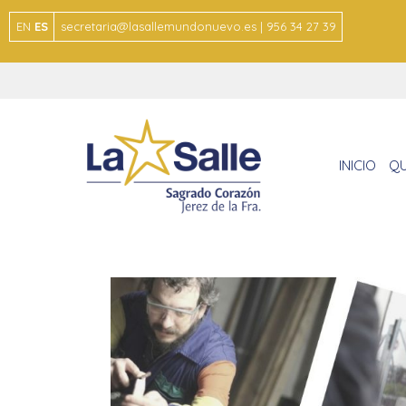
EN
ES
secretaria@lasallemundonuevo.es | 956 34 27 39
INICIO
QU