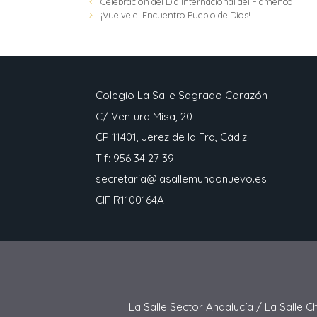
Celebración del Día Internacional del Flamenco
¡Vuelve el Encuentro Pueblo de Dios!
Colegio La Salle Sagrado Corazón
C/ Ventura Misa, 20
CP 11401, Jerez de la Fra, Cádiz
Tlf: 956 34 27 39
secretaria@lasallemundonuevo.es
CIF R1100164A
La Salle Sector Andalucía /
La Salle C