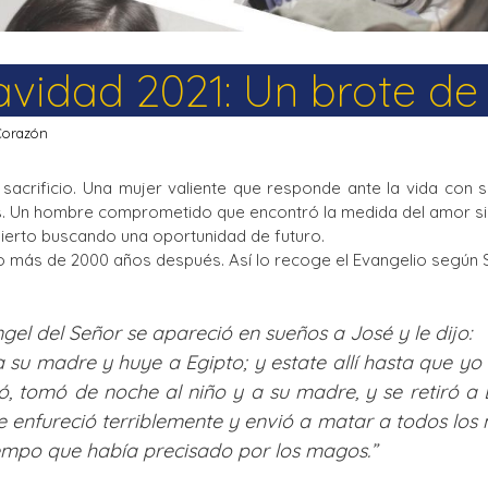
avidad 2021: Un brote de
Corazón
 sacrificio. Una mujer valiente que responde ante la vida con
. Un hombre comprometido que encontró la medida del amor si
desierto buscando una oportunidad de futuro.
año más de 2000 años después. Así lo recoge el Evangelio según S
ngel del Señor se apareció en sueños a José y le dijo:
a su madre y huye a Egipto; y estate allí hasta que y
ntó, tomó de noche al niño y a su madre, y se retiró a
e enfureció terriblemente y envió a matar a todos los
iempo que había precisado por los magos.”