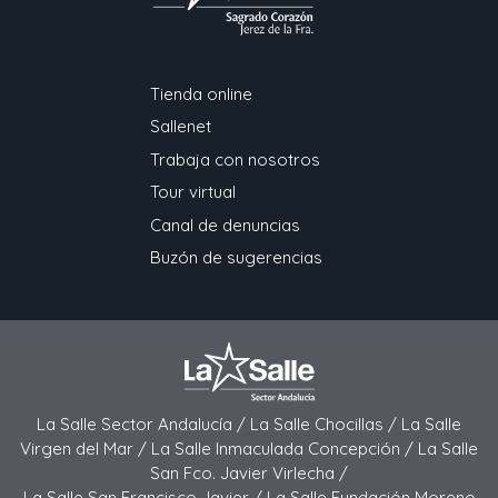
Tienda online
Sallenet
Trabaja con nosotros
Tour virtual
Canal de denuncias
Buzón de sugerencias
La Salle Sector Andalucía /
La Salle Chocillas /
La Salle
Virgen del Mar /
La Salle Inmaculada Concepción /
La Salle
San Fco. Javier Virlecha /
La Salle San Francisco Javier /
La Salle Fundación Moreno