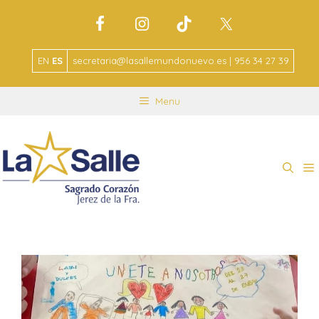
EN
ES
secretaria@lasallemundonuevo.es | 956 34 27 39
Menu